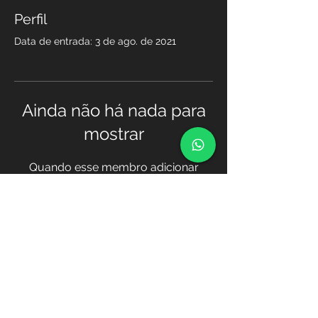
Perfil
Data de entrada: 3 de ago. de 2021
Ainda não há nada para
mostrar
Quando esse membro adicionar
informações sobre si mesmo, você
as verá aqui.
Transferência
© 2021 Academia TOPOGIS, por TOPOGIS
/
http://www.topogis-ao.com