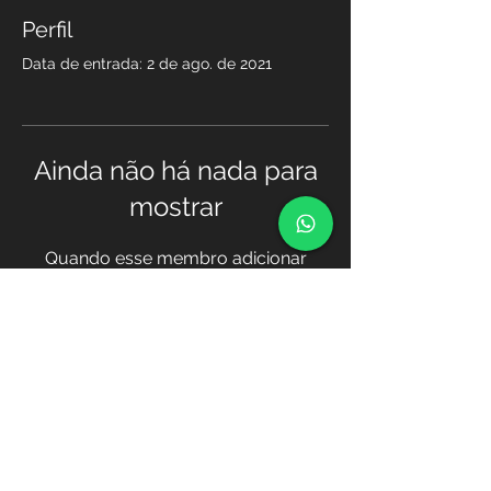
Perfil
Data de entrada: 2 de ago. de 2021
Ainda não há nada para
mostrar
Quando esse membro adicionar
informações sobre si mesmo, você
as verá aqui.
Transferência
© 2021 Academia TOPOGIS, por TOPOGIS
/
http://www.topogis-ao.com