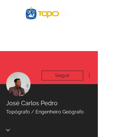
Login
Mais ações
Seguir
José Carlos Pedro
Topógrafo / Engenheiro Geógrafo