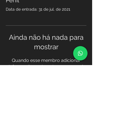
Perfil
Data de entrada: 31 de jul. de 2021
Ainda não há nada para
mostrar
Quando esse membro adicionar
informações sobre si mesmo, você
as verá aqui.
Transferência
© 2021 Academia TOPOGIS, por TOPOGIS
/
http://www.topogis-ao.com
http://www.academia.topogis-ao.com