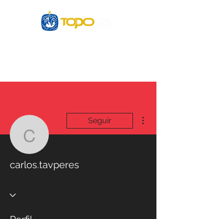
Login
Mais ações
Seguir
carlos.tavperes
carlos.tavperes