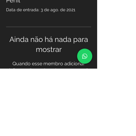
Perfil
Data de entrada: 3 de ago. de 2021
Ainda não há nada para
mostrar
Quando esse membro adicionar
informações sobre si mesmo, você
as verá aqui.
Transferência
© 2021 Academia TOPOGIS, por TOPOGIS
/
http://www.topogis-ao.com
http://www.academia.topogis-ao.com