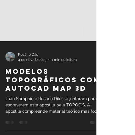
Rosário Dilo
4 de nov. de 2023
1 min de leitura
Modelos
topográficos com
autocad map 3d
João Sampaio e Rosário Dilo, se juntaram para
escreverem esta apostila pela TOPOGIS. A
apostila compreende material teórico mas foca
em...