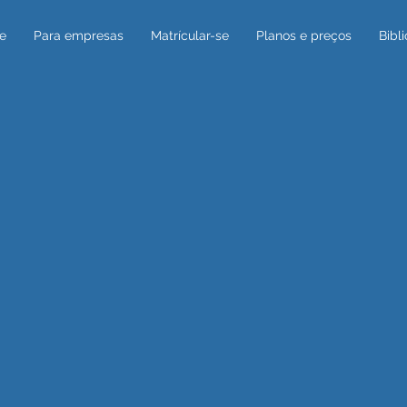
e
Para empresas
Matrícular-se
Planos e preços
Bibl